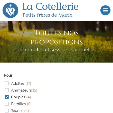
Aller
Aller au
au
contenu
Dé
menu
Toutes nos
propositions
de retraites et sessions spirituelles
Pour
Adultes
(17)
Animateurs
(5)
Couples
(4)
Familles
(6)
Jeunes
(4)