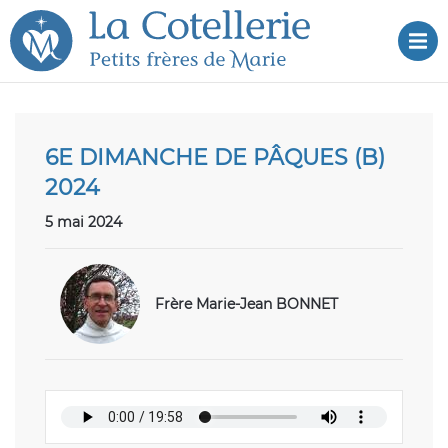
Aller
Aller au
au
contenu
Dé
menu
6E DIMANCHE DE PÂQUES (B)
2024
5 mai 2024
Frère Marie-Jean BONNET