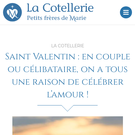
Aller
Aller au
au
contenu
Dé
menu
LA COTELLERIE
Saint Valentin : en couple
ou célibataire, on a tous
une raison de célébrer
l’amour !