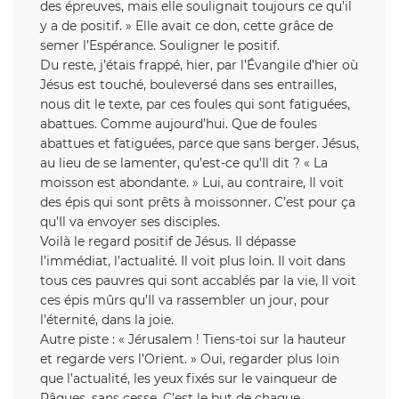
des épreuves, mais elle soulignait toujours ce qu’il
y a de positif. » Elle avait ce don, cette grâce de
semer l’Espérance. Souligner le positif.
Du reste, j’étais frappé, hier, par l’Évangile d’hier où
Jésus est touché, bouleversé dans ses entrailles,
nous dit le texte, par ces foules qui sont fatiguées,
abattues. Comme aujourd’hui. Que de foules
abattues et fatiguées, parce que sans berger. Jésus,
au lieu de se lamenter, qu’est-ce qu’Il dit ? « La
moisson est abondante. » Lui, au contraire, Il voit
des épis qui sont prêts à moissonner. C’est pour ça
qu’Il va envoyer ses disciples.
Voilà le regard positif de Jésus. Il dépasse
l’immédiat, l’actualité. Il voit plus loin. Il voit dans
tous ces pauvres qui sont accablés par la vie, Il voit
ces épis mûrs qu’Il va rassembler un jour, pour
l’éternité, dans la joie.
Autre piste : « Jérusalem ! Tiens-toi sur la hauteur
et regarde vers l’Orient. » Oui, regarder plus loin
que l’actualité, les yeux fixés sur le vainqueur de
Pâques, sans cesse. C’est le but de chaque